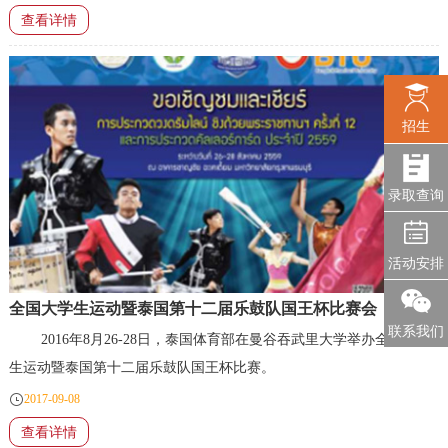
查看详情
招生
录取查询
活动安排
全国大学生运动暨泰国第十二届乐鼓队国王杯比赛会
联系我们
2016年8月26-28日，泰国体育部在曼谷吞武里大学举办全国大学
生运动暨泰国第十二届乐鼓队国王杯比赛。
2017-09-08
查看详情