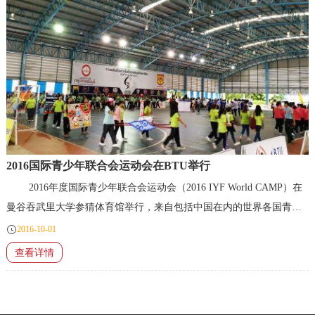
2016国际青少年联合会运动会在BTU举行
2016年度国际青少年联合会运动会（2016 IYF World CAMP）在
曼谷吞武里大学参猜体育馆举行，来自包括中国在内的世界各国青少
年运动员参与了各项比赛。运动会历时十天，于9月23日闭幕。 （运
2016-10-01
动会开幕式） （运动会闭幕）
查看详情