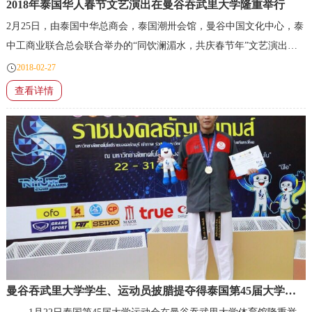
2018年泰国华人春节文艺演出在曼谷吞武里大学隆重举行
2月25日，由泰国中华总商会，泰国潮卅会馆，曼谷中国文化中心，泰
中工商业联合总会联合举办的“同饮澜湄水，共庆春节年”文艺演出活
动在我们曼谷吞武里大学大礼堂隆重举行，泰华各社团二千多人参加
2018-02-27
活动，为春节节日增添亲热快乐气氛。泰国前国防部部长、切塔五星
查看详情
上将任大会主席...
曼谷吞武里大学学生、运动员披腊提夺得泰国第45届大学运动会跆拳道第一枚金牌