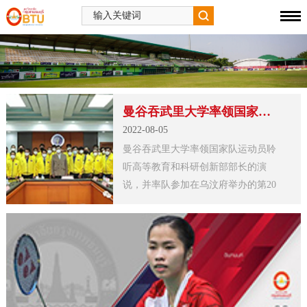
曼谷吞武里大学率领国家队运动员参加第20届东盟大学运动会
2022-08-05
曼谷吞武里大学率领国家队运动员聆
听高等教育和科研创新部部长的演
说，并率队参加在乌汶府举办的第20
届东盟大学运动会。11支东盟国家大
学生体育代表团参加本次运动会，运
动员将在23个赛项开展角逐。东盟大
学生运动会每两年举行一次，这是东
盟各国大学生的最大文化体育活动，
吸引着东盟各国优秀大学生运动员参