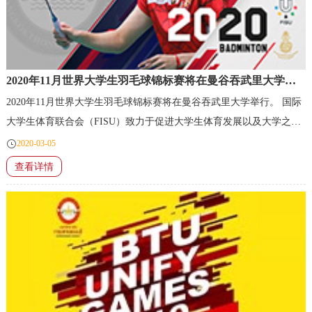
加。 ...
2020年11月世界大学生羽毛球锦标赛将在曼谷吞武里大学举行
2020年11月世界大学生羽毛球锦标赛将在曼谷吞武里大学举行。 国际
大学生体育联合会（FISU）致力于促进大学生体育发展以及大学之间
的联系与合作，其组织的世界大学生运动会更是素有“小奥运”之称。
2020-03-05
世界大学生羽毛球锦标赛WUC Badminton每两年举办一次，在偶数
查看详情
年...