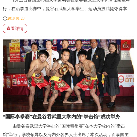
1月22日泰国第45届大学运动会在曼谷吞武里大学体育馆隆重举
行，在跆拳道比赛中，曼谷吞武里大学学生、运动员披腊提夺得本届
运动会跆拳道第一枚金牌。
2018-01-28
查看详情
“国际泰拳赛”在曼谷吞武里大学内的“拳击馆”成功举办
由曼谷吞武里大学举办的“国际泰拳赛”在本大学校内的“拳击
馆”举行，学校领导以及海内外各界人士出席了本次活动，而泰国主流