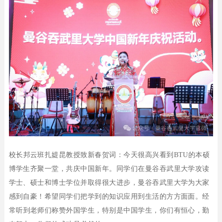
校长
邦云
班扎媞昆教授致新春贺词：
今天
很高兴看到
BTU的本硕
博学生
齐聚一堂，共庆中国新年。
同学们在曼谷吞武里大学攻读
学士、硕士和博士学位并取得很大进步
，
曼谷吞武里大学为大家
感到自豪！
希望同学们把学到的知识应用到生活的方方面面。
经
常
听到老师们称赞外国学生，特别是
中国学生，你们有恒心，勤