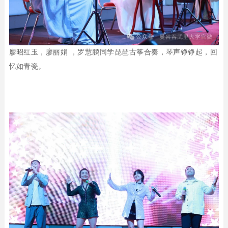
廖昭红玉，廖丽娟 ，罗慧鹏同学琵琶古筝合奏，琴声铮铮起，回
忆如青瓷。