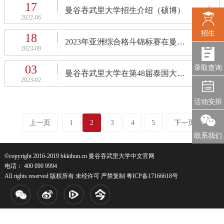
17
曼谷吞武里大学招生介绍（硕博）
2022-06
招生
18
2023年亚洲综合格斗锦标赛在曼谷吞武里大学隆重举行
2023-09
03
录取查询
曼谷吞武里大学在第48届泰国大学生运动会第四次成功卫冕冠军
2023-02
活动安排
上一页
1
2
3
4
5
下一页
联系我们
©copyright 2016-2019 bkkthon.cn 曼谷吞武里大学中文官网
电话： 400 090 9994
All rights reserved 版权所有 未经许可 严禁复制
粤ICP备17166618号