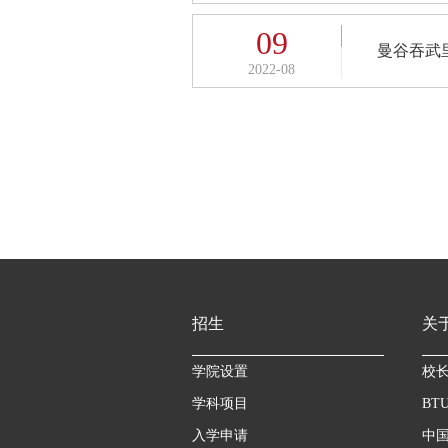
09
曼谷吞武
2022-08
招生
关
学院设置
校
学科项目
BT
入学申请
中